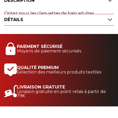
DESCRIPTION
Optez pour les claquettes de bain adultes
DÉTAILS
blanches aux couleurs du BOXING CLUB
ELANCOURT.
Fabriquées selon les normes "conformité
végétalien", elles restent un produit
incontournable et intemporel de votre tenue
PAIEMENT SÉCURISÉ
Moyens de paiement sécurisés
détente estivale.
Les claquettes de bain en 100% PVC sont anti-
dérapante et reste un cadeau idéal.
QUALITÉ PREMIUM
Sélection des meilleurs produits textiles
Impression numérique
LIVRAISON GRATUITE
Livraison gratuite en point relais à partir de
79€